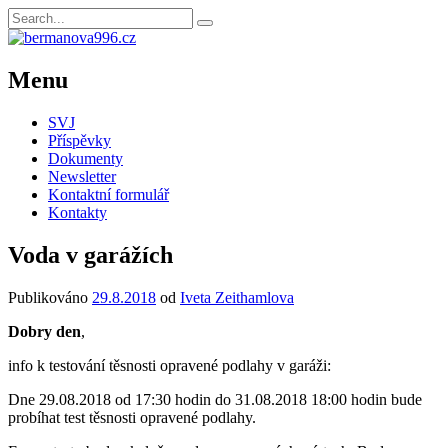
Menu
SVJ
Příspěvky
Dokumenty
Newsletter
Kontaktní formulář
Kontakty
Voda v garážích
Publikováno
29.8.2018
od
Iveta Zeithamlova
Dobry den
,
info k
testování těsnosti opravené podlahy
v
garáži:
Dne 2
9
.0
8
.2018 od 17:30
hodin d
o
31
.0
8
.2018
18
:
0
0 hodin
bude
probíhat
test těsnosti
oprav
ené podlahy.