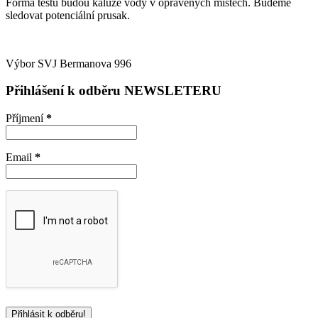
Forma testu budou kaluže vody v opravených místech. Budeme
sledovat potenciální prusak.
Výb
or SVJ Bermanova 996
Přihlášení k odběru NEWSLETERU
Příjmení
*
Email
*