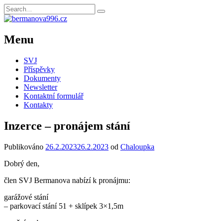
Menu
SVJ
Příspěvky
Dokumenty
Newsletter
Kontaktní formulář
Kontakty
Inzerce – pronájem stání
Publikováno
26.2.2023
26.2.2023
od
Chaloupka
Dobrý den,
člen SVJ Bermanova nabízí k pronájmu:
garážové stání
– parkovací stání 51 + sklípek 3×1,5m