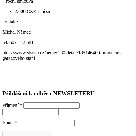
– roční smlouva
2.000 CZK / měsíc
kontakt:
Michal Němec
tel: 602 142 581
https://www.sbazar.cz/nemec130/detail/185146400-pronajem-
garazoveho-stani
Přihlášení k odběru NEWSLETERU
Příjmení
*
Email
*