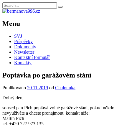
Menu
SVJ
Příspěvky
Dokumenty
Newsletter
Kontaktní formulář
Kontakty
Poptávka po garážovém stání
Publikováno
20.11.2019
od
Chaloupka
Dobrý den,
soused pan Pich poptává volné garážové stání, pokud někdo
nevyužíváte a chcete pronajmout, kontakt níže:
Martin Pich
tel. +420 727 973 135