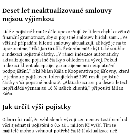
Deset let neaktualizované smlouvy
nejsou výjimkou
Lidé z pojistné branže dále upozorňují, že lidem chybí osvěta či
finanční gramotnost, aby si pojistné smlouvy hlídali sami. „Ve
většině případů si klienti smlouvy aktualizují, až když je na to
upozorníme,“ říká Jan Grufík. Řešením může být také souhlas
s indexací pojistné částky. „V rámci indexace automaticky
aktualizujeme pojistné částky s ohledem na vývoj. Pokud
indexaci klient akceptuje, garantujeme mu neuplatnění
podpojištění,“ říká Milan Káňa z Kooperativa pojišťovny, která
je jednou z pojišťoven tolerujících až 20% rozdíl pojistné
částky vůči pojistné hodnotě. „Aktualizaci ani po deseti letech
nepřikládá význam asi 16 % našich klientů,“ připouští Milan
Káňa.
Jak určit výši pojistky
Odborníci radí, že vzhledem k vývoji cen nemovitostí není od
věci sjednat si pojištění o 0,5 až 1 milion Kč vyšší. Tím se
majitelé mohou vyhnout potřebě častější aktualizace než