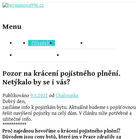
Menu
SVJ
Příspěvky
Dokumenty
Newsletter
Kontaktní formulář
Kontakty
Pozor na krácení pojistného plnění.
Netýkalo by se i vás?
Publikováno
9.5.2022
od
Chaloupka
Dobrý den,
zasíláme info k pojistkám bytu. Aktuálně budeme s pojišťovnou
řešit navýšení pojistky na celý dům. V článku níže potřebné a
užitečné info.
***********
Proč najednou hovoříme o krácení pojistného plnění?
Důvodem jsou ceny bytů, které jen v Praze zdražily za