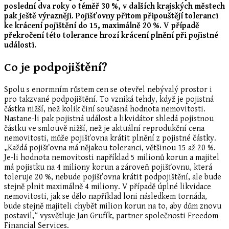
poslední dva roky o téměř 30 %, v dalších krajských městech
pak ještě výrazněji. Pojišťovny přitom připouštějí toleranci
ke krácení pojištění do 15, maximálně 20 %. V případě
překročení této tolerance hrozí krácení plnění při pojistné
události.
Co je podpojištění?
Spolu s enormním růstem cen se otevřel nebývalý prostor i
pro takzvané podpojištění. To vzniká tehdy, když je pojistná
částka nižší, než kolik činí současná hodnota nemovitosti.
Nastane-li pak pojistná událost a likvidátor shledá pojistnou
částku ve smlouvě nižší, než je aktuální reprodukční cena
nemovitosti, může pojišťovna krátit plnění z pojistné částky.
„Každá pojišťovna má nějakou toleranci, většinou 15 až 20 %.
Je-li hodnota nemovitosti například 5 milionů korun a majitel
má pojistku na 4 miliony korun a zároveň pojišťovnu, která
toleruje 20 %, nebude pojišťovna krátit podpojištění, ale bude
stejně plnit maximálně 4 miliony. V případě úplné likvidace
nemovitosti, jak se dělo například loni následkem tornáda,
bude stejně majiteli chybět milion korun na to, aby dům znovu
postavil,“ vysvětluje Jan Grufík, partner společnosti Freedom
Financial Services.