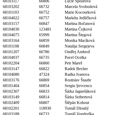
68103117
66806
Lucie Spourová
68103202
66732
Marcela Svobodová
68101103
66752
Marie Kocourková
68104022
66757
Markéta Jedličková
68103157
66847
Martina Bočanová
68104030
123481
Martina Čejková
68104075
65999
Martina Štegová
68103164
66859
Monika Macíková
68101108
66849
Natalija Sergejeva
68101207
66786
Ondřej Ambrož
68104037
66735
Pavel Ocelka
68102204
66860
Petr Mareš
68103147
66822
Radek Becher
68104080
47324
Radka Ivanova
68103176
66869
Rostislav Štaubr
68101404
66854
Sergiu Şevcenco
68102307
66833
Šárka Jagnešáková
68103149
66814
Šárka Seibertová
68102409
66807
Štěpán Kohout
68102201
118930
Tomáš Dlouhý
68103188
66733
Tomáš Vondruška