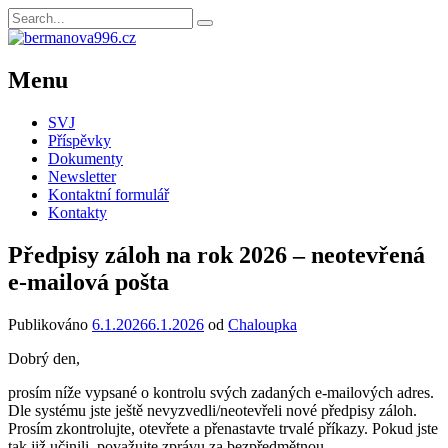
Menu
SVJ
Příspěvky
Dokumenty
Newsletter
Kontaktní formulář
Kontakty
Předpisy záloh na rok 2026 – neotevřená
e-mailová pošta
Publikováno
6.1.2026
6.1.2026
od
Chaloupka
Dobrý den,
prosím níže vypsané o kontrolu svých zadaných e-mailových adres.
Dle systému jste ještě nevyzvedli/neotevřeli nové předpisy záloh.
Prosím zkontrolujte, otevřete a přenastavte trvalé příkazy. Pokud jste
tak již učinili, považujte zprávu za bezpředmětnou.