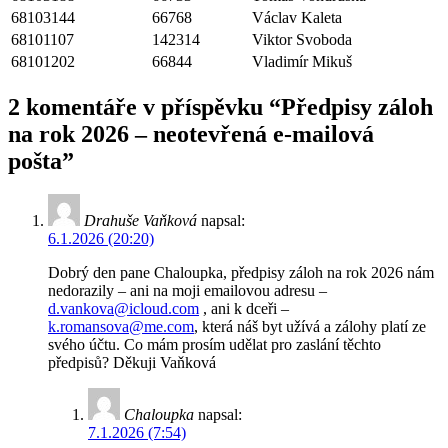
68103144
66768
Václav Kaleta
68101107
142314
Viktor Svoboda
68101202
66844
Vladimír Mikuš
2 komentáře v příspěvku “
Předpisy záloh
na rok 2026 – neotevřená e-mailová
pošta
”
Drahuše Vaňková
napsal:
6.1.2026 (20:20)
Dobrý den pane Chaloupka, předpisy záloh na rok 2026 nám
nedorazily – ani na moji emailovou adresu –
d.vankova@icloud.com
, ani k dceři –
k.romansova@me.com
, která náš byt užívá a zálohy platí ze
svého účtu. Co mám prosím udělat pro zaslání těchto
předpisů? Děkuji Vaňková
Chaloupka
napsal:
7.1.2026 (7:54)