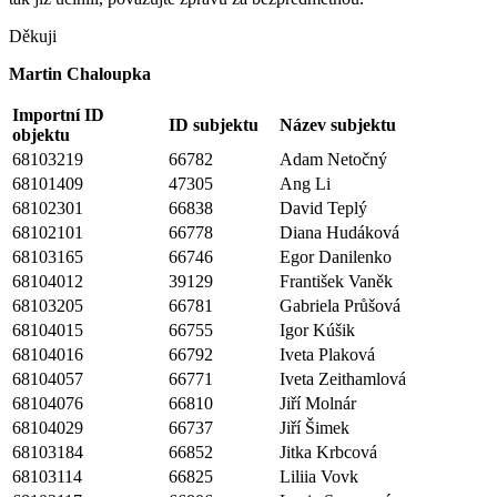
Děkuji
Martin Chaloupka
Importní ID
ID subjektu
Název subjektu
objektu
68103219
66782
Adam Netočný
68101409
47305
Ang Li
68102301
66838
David Teplý
68102101
66778
Diana Hudáková
68103165
66746
Egor Danilenko
68104012
39129
František Vaněk
68103205
66781
Gabriela Průšová
68104015
66755
Igor Kúšik
68104016
66792
Iveta Plaková
68104057
66771
Iveta Zeithamlová
68104076
66810
Jiří Molnár
68104029
66737
Jiří Šimek
68103184
66852
Jitka Krbcová
68103114
66825
Liliia Vovk